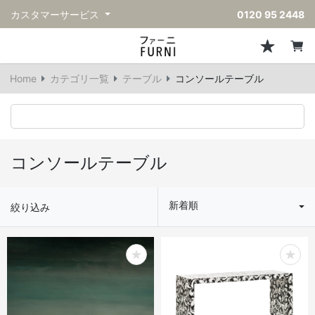
カスタマーサービス
0120 95 2448
ソファ
チェア
スツール・ベンチ
テーブル
収納
ライト・照明
アクセサリー
フレグランス
戻る
戻る
戻る
戻る
戻る
戻る
戻る
戻る
Home
カテゴリ一覧
テーブル
コンソールテーブル
すべてのソファ
すべてのチェア
すべてのスツール・ベンチ
すべてのテーブル
すべての収納
すべてのライト・照明
すべてのアクセサリー
すべてのフレグランス
一人掛けソファ
ダイニングチェア
スツール
ダイニングテーブル
キャビネット/チェスト
ペンダントライト
キッチンウェア
ディフューザー
二人掛けソファ
カウンターチェア
オットマン
カフェテーブル
シェルフ/ラック
フロアライト/スタンドライト
ダストボックス
キャンドル
コンソールテーブル
三人掛けソファ
アクセントチェア
バースツール
ローテーブル
サイドボード
テーブルランプ
ベッドルームアクセサリー
新着順
絞り込み
コーナーソファ
ラウンジチェア
ベンチ
センターテーブル
本棚
デスクライト
オブジェ
ヴィンテージソファ
パーソナルチェア
アウトドアベンチ
サイドテーブル
ハンガーラック
ライトアクセサリー
ベース/ボウル
アウトドアソファ
アームチェア
コンソールテーブル
収納家具
ヴィンテージライト
クッション
ヴィンテージチェア
デスク
ウォールライト
テーブルウェア