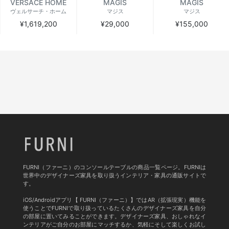
VERSACE HOME
MAGIS
MAGIS
ヴェルサーチ・ホーム
マジス
マジス
¥1,619,200
¥29,000
¥155,000
FURNI（ファーニ）のコンソールテーブルの商品一覧ページ。FURNIは
世界中のデザイナーズ家具を取り扱うインテリア・家具の通販サイトで
す。
iOS/Androidアプリ【 FURNI（ファーニ）】ではAR（拡張現実）機能を
使うことでFURNIで取り扱っているたくさんのデザイナーズ家具を自分
の部屋に置いてみることができます。デザイナーズ家具、おしゃれなイ
ンテリアがご自分のお部屋にマッチするか、気軽にそして楽しくお試し