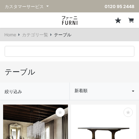
カスタマーサービス
0120 95 2448
ソファ
チェア
スツール・ベンチ
テーブル
収納
ライト・照明
アクセサリー
フレグランス
戻る
戻る
戻る
戻る
戻る
戻る
戻る
戻る
Home
カテゴリ一覧
テーブル
すべてのソファ
すべてのチェア
すべてのスツール・ベンチ
すべてのテーブル
すべての収納
すべてのライト・照明
すべてのアクセサリー
すべてのフレグランス
一人掛けソファ
ダイニングチェア
スツール
ダイニングテーブル
キャビネット/チェスト
ペンダントライト
キッチンウェア
ディフューザー
二人掛けソファ
カウンターチェア
オットマン
カフェテーブル
シェルフ/ラック
フロアライト/スタンドライト
ダストボックス
キャンドル
テーブル
三人掛けソファ
アクセントチェア
バースツール
ローテーブル
サイドボード
テーブルランプ
ベッドルームアクセサリー
新着順
絞り込み
コーナーソファ
ラウンジチェア
ベンチ
センターテーブル
本棚
デスクライト
オブジェ
ヴィンテージソファ
パーソナルチェア
アウトドアベンチ
サイドテーブル
ハンガーラック
ライトアクセサリー
ベース/ボウル
アウトドアソファ
アームチェア
コンソールテーブル
収納家具
ヴィンテージライト
クッション
ヴィンテージチェア
デスク
ウォールライト
テーブルウェア