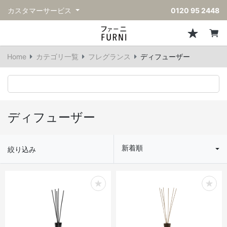
カスタマーサービス
0120 95 2448
ソファ
チェア
スツール・ベンチ
テーブル
収納
ライト・照明
アクセサリー
フレグランス
戻る
戻る
戻る
戻る
戻る
戻る
戻る
戻る
Home
カテゴリ一覧
フレグランス
ディフューザー
すべてのソファ
すべてのチェア
すべてのスツール・ベンチ
すべてのテーブル
すべての収納
すべてのライト・照明
すべてのアクセサリー
すべてのフレグランス
一人掛けソファ
ダイニングチェア
スツール
ダイニングテーブル
キャビネット/チェスト
ペンダントライト
キッチンウェア
ディフューザー
二人掛けソファ
カウンターチェア
オットマン
カフェテーブル
シェルフ/ラック
フロアライト/スタンドライト
ダストボックス
キャンドル
ディフューザー
三人掛けソファ
アクセントチェア
バースツール
ローテーブル
サイドボード
テーブルランプ
ベッドルームアクセサリー
新着順
絞り込み
コーナーソファ
ラウンジチェア
ベンチ
センターテーブル
本棚
デスクライト
オブジェ
ヴィンテージソファ
パーソナルチェア
アウトドアベンチ
サイドテーブル
ハンガーラック
ライトアクセサリー
ベース/ボウル
アウトドアソファ
アームチェア
コンソールテーブル
収納家具
ヴィンテージライト
クッション
ヴィンテージチェア
デスク
ウォールライト
テーブルウェア