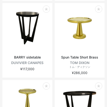
BARRY sidetable
Spun Table Short Brass
DUVIVIER CANAPES
TOM DIXON
トム・ディクソン
¥117,000
¥286,000