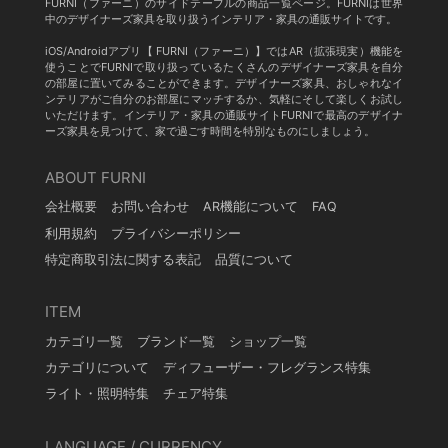
FURNI（ファーニ）のサイドテーブルの商品一覧ページ。FURNIは世界
中のデザイナーズ家具を取り扱うインテリア・家具の通販サイトです。
iOS/Androidアプリ【 FURNI（ファーニ）】ではAR（拡張現実）機能を
使うことでFURNIで取り扱っているたくさんのデザイナーズ家具を自分
の部屋に置いてみることができます。デザイナーズ家具、おしゃれなイ
ンテリアがご自分のお部屋にマッチするか、気軽にそして楽しくお試し
いただけます。インテリア・家具の通販サイトFURNIで最高のデザイナ
ーズ家具を見つけて、家で過ごす時間を特別なものにしましょう。
ABOUT FURNI
会社概要
お問い合わせ
AR機能について
FAQ
利用規約
プライバシーポリシー
特定商取引法に関する表記
品質について
ITEM
カテゴリ一覧
ブランド一覧
ショップ一覧
カテゴリについて
ディフューザー・フレグランス特集
ライト・照明特集
チェア特集
LANGUAGE / CURRENCY