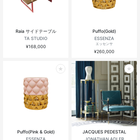
Raia サイドテーブル
Puffo(Gold)
TA STUDIO
ESSENZA
エッセンサ
¥168,000
¥260,000
Puffo(Pink & Gold)
JACQUES PEDESTAL
ESSENZA
JONATHAN ADLER