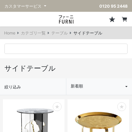
カスタマーサービス
0120 95 2448
ソファ
チェア
スツール・ベンチ
テーブル
収納
ライト・照明
アクセサリー
フレグランス
戻る
戻る
戻る
戻る
戻る
戻る
戻る
戻る
Home
カテゴリ一覧
テーブル
サイドテーブル
すべてのソファ
すべてのチェア
すべてのスツール・ベンチ
すべてのテーブル
すべての収納
すべてのライト・照明
すべてのアクセサリー
すべてのフレグランス
一人掛けソファ
ダイニングチェア
スツール
ダイニングテーブル
キャビネット/チェスト
ペンダントライト
キッチンウェア
ディフューザー
二人掛けソファ
カウンターチェア
オットマン
カフェテーブル
シェルフ/ラック
フロアライト/スタンドライト
ダストボックス
キャンドル
サイドテーブル
三人掛けソファ
アクセントチェア
バースツール
ローテーブル
サイドボード
テーブルランプ
ベッドルームアクセサリー
新着順
絞り込み
コーナーソファ
ラウンジチェア
ベンチ
センターテーブル
本棚
デスクライト
オブジェ
ヴィンテージソファ
パーソナルチェア
アウトドアベンチ
サイドテーブル
ハンガーラック
ライトアクセサリー
ベース/ボウル
アウトドアソファ
アームチェア
コンソールテーブル
収納家具
ヴィンテージライト
クッション
ヴィンテージチェア
デスク
ウォールライト
テーブルウェア