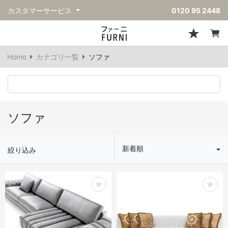
カスタマーサービス
0120 95 2448
ソファ
チェア
スツール・ベンチ
テーブル
収納
ライト・照明
アクセサリー
フレグランス
戻る
戻る
戻る
戻る
戻る
戻る
戻る
戻る
Home
カテゴリ一覧
ソファ
すべてのソファ
すべてのチェア
すべてのスツール・ベンチ
すべてのテーブル
すべての収納
すべてのライト・照明
すべてのアクセサリー
すべてのフレグランス
一人掛けソファ
ダイニングチェア
スツール
ダイニングテーブル
キャビネット/チェスト
ペンダントライト
キッチンウェア
ディフューザー
二人掛けソファ
カウンターチェア
オットマン
カフェテーブル
シェルフ/ラック
フロアライト/スタンドライト
ダストボックス
キャンドル
ソファ
三人掛けソファ
アクセントチェア
バースツール
ローテーブル
サイドボード
テーブルランプ
ベッドルームアクセサリー
新着順
絞り込み
コーナーソファ
ラウンジチェア
ベンチ
センターテーブル
本棚
デスクライト
オブジェ
ヴィンテージソファ
パーソナルチェア
アウトドアベンチ
サイドテーブル
ハンガーラック
ライトアクセサリー
ベース/ボウル
アウトドアソファ
アームチェア
コンソールテーブル
収納家具
ヴィンテージライト
クッション
ヴィンテージチェア
デスク
ウォールライト
テーブルウェア