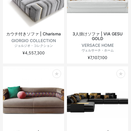
ヴィンテージテーブル
アウトドアライト
ステーショナリー
ラウンドテーブル
ミラー
カウチ付きソファ | Charisma
3人掛けソファ | VIA GESU
GOLD
アウトドアテーブル
アート
GIORGIO COLLECTION
VERSACE HOME
ジョルジオ・コレクション
ヴェルサーチ・ホーム
¥4,557,300
キッズ
¥7,107,100