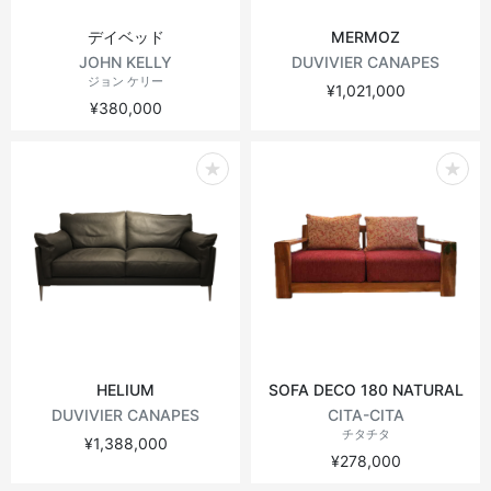
デイベッド
MERMOZ
JOHN KELLY
DUVIVIER CANAPES
ジョン ケリー
¥1,021,000
¥380,000
HELIUM
SOFA DECO 180 NATURAL
DUVIVIER CANAPES
CITA-CITA
チタチタ
¥1,388,000
¥278,000