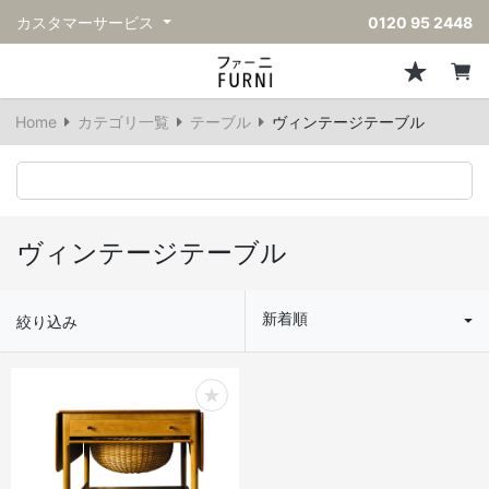
カスタマーサービス
0120 95 2448
ソファ
チェア
スツール・ベンチ
テーブル
収納
ライト・照明
アクセサリー
フレグランス
戻る
戻る
戻る
戻る
戻る
戻る
戻る
戻る
Home
カテゴリ一覧
テーブル
ヴィンテージテーブル
すべてのソファ
すべてのチェア
すべてのスツール・ベンチ
すべてのテーブル
すべての収納
すべてのライト・照明
すべてのアクセサリー
すべてのフレグランス
一人掛けソファ
ダイニングチェア
スツール
ダイニングテーブル
キャビネット/チェスト
ペンダントライト
キッチンウェア
ディフューザー
二人掛けソファ
カウンターチェア
オットマン
カフェテーブル
シェルフ/ラック
フロアライト/スタンドライト
ダストボックス
キャンドル
ヴィンテージテーブル
三人掛けソファ
アクセントチェア
バースツール
ローテーブル
サイドボード
テーブルランプ
ベッドルームアクセサリー
新着順
絞り込み
コーナーソファ
ラウンジチェア
ベンチ
センターテーブル
本棚
デスクライト
オブジェ
ヴィンテージソファ
パーソナルチェア
アウトドアベンチ
サイドテーブル
ハンガーラック
ライトアクセサリー
ベース/ボウル
アウトドアソファ
アームチェア
コンソールテーブル
収納家具
ヴィンテージライト
クッション
ヴィンテージチェア
デスク
ウォールライト
テーブルウェア