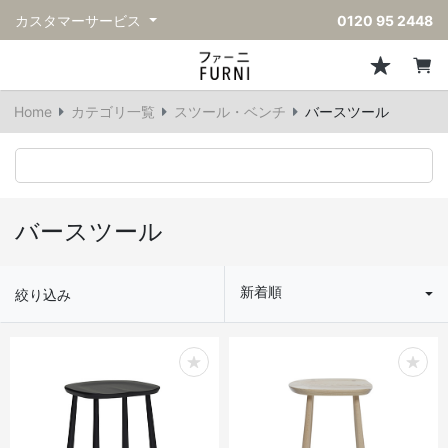
カスタマーサービス
0120 95 2448
ソファ
チェア
スツール・ベンチ
テーブル
収納
ライト・照明
アクセサリー
フレグランス
戻る
戻る
戻る
戻る
戻る
戻る
戻る
戻る
Home
カテゴリ一覧
スツール・ベンチ
バースツール
すべてのソファ
すべてのチェア
すべてのスツール・ベンチ
すべてのテーブル
すべての収納
すべてのライト・照明
すべてのアクセサリー
すべてのフレグランス
一人掛けソファ
ダイニングチェア
スツール
ダイニングテーブル
キャビネット/チェスト
ペンダントライト
キッチンウェア
ディフューザー
二人掛けソファ
カウンターチェア
オットマン
カフェテーブル
シェルフ/ラック
フロアライト/スタンドライト
ダストボックス
キャンドル
バースツール
三人掛けソファ
アクセントチェア
バースツール
ローテーブル
サイドボード
テーブルランプ
ベッドルームアクセサリー
新着順
絞り込み
コーナーソファ
ラウンジチェア
ベンチ
センターテーブル
本棚
デスクライト
オブジェ
ヴィンテージソファ
パーソナルチェア
アウトドアベンチ
サイドテーブル
ハンガーラック
ライトアクセサリー
ベース/ボウル
アウトドアソファ
アームチェア
コンソールテーブル
収納家具
ヴィンテージライト
クッション
ヴィンテージチェア
デスク
ウォールライト
テーブルウェア