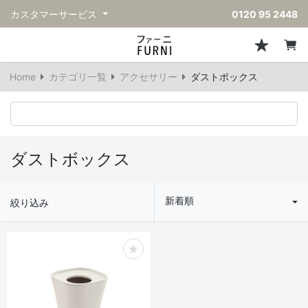
カスタマーサービス
0120 95 2448
ソファ
チェア
スツール・ベンチ
テーブル
収納
ライト・照明
アクセサリー
フレグランス
戻る
戻る
戻る
戻る
戻る
戻る
戻る
戻る
Home
カテゴリ一覧
アクセサリー
ダストボックス
すべてのソファ
すべてのチェア
すべてのスツール・ベンチ
すべてのテーブル
すべての収納
すべてのライト・照明
すべてのアクセサリー
すべてのフレグランス
一人掛けソファ
ダイニングチェア
スツール
ダイニングテーブル
キャビネット/チェスト
ペンダントライト
キッチンウェア
ディフューザー
二人掛けソファ
カウンターチェア
オットマン
カフェテーブル
シェルフ/ラック
フロアライト/スタンドライト
ダストボックス
キャンドル
ダストボックス
三人掛けソファ
アクセントチェア
バースツール
ローテーブル
サイドボード
テーブルランプ
ベッドルームアクセサリー
新着順
絞り込み
コーナーソファ
ラウンジチェア
ベンチ
センターテーブル
本棚
デスクライト
オブジェ
ヴィンテージソファ
パーソナルチェア
アウトドアベンチ
サイドテーブル
ハンガーラック
ライトアクセサリー
ベース/ボウル
アウトドアソファ
アームチェア
コンソールテーブル
収納家具
ヴィンテージライト
クッション
ヴィンテージチェア
デスク
ウォールライト
テーブルウェア