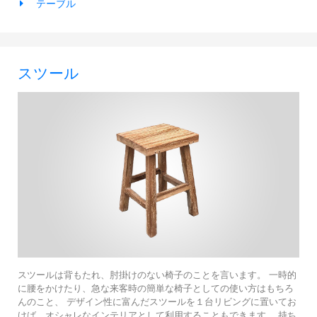
テーブル
ヴィンテージテーブル
アウトドアライト
ステーショナリー
ラウンドテーブル
ミラー
スツール
アウトドアテーブル
アート
キッズ
スツールは背もたれ、肘掛けのない椅子のことを言います。 一時的
に腰をかけたり、急な来客時の簡単な椅子としての使い方はもちろ
んのこと、 デザイン性に富んだスツールを１台リビングに置いてお
けば、オシャレなインテリアとして利用することもできます。 持ち