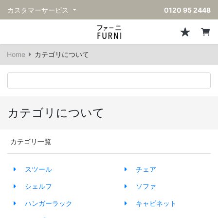
カスタマーサービス
0120 95 2448
ソファ
チェア
スツール・ベンチ
テーブル
収納
ライト・照明
アクセサリー
フレグランス
戻る
戻る
戻る
戻る
戻る
戻る
戻る
戻る
Home
カテゴリについて
すべてのソファ
すべてのチェア
すべてのスツール・ベンチ
すべてのテーブル
すべての収納
すべてのライト・照明
すべてのアクセサリー
すべてのフレグランス
一人掛けソファ
ダイニングチェア
スツール
ダイニングテーブル
キャビネット/チェスト
ペンダントライト
キッチンウェア
ディフューザー
二人掛けソファ
カウンターチェア
オットマン
カフェテーブル
シェルフ/ラック
フロアライト/スタンドライト
ダストボックス
キャンドル
カテゴリについて
三人掛けソファ
アクセントチェア
バースツール
ローテーブル
サイドボード
テーブルランプ
ベッドルームアクセサリー
カテゴリ一覧
コーナーソファ
ラウンジチェア
ベンチ
センターテーブル
本棚
デスクライト
オブジェ
スツール
チェア
ヴィンテージソファ
パーソナルチェア
アウトドアベンチ
サイドテーブル
ハンガーラック
ライトアクセサリー
ベース/ボウル
シェルフ
ソファ
アウトドアソファ
アームチェア
コンソールテーブル
収納家具
ヴィンテージライト
クッション
ハンガーラック
キャビネット
ヴィンテージチェア
デスク
ウォールライト
テーブルウェア