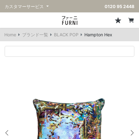
カスタマーサービス
0120 95 2448
ソファ
チェア
スツール・ベンチ
テーブル
収納
ライト・照明
アクセサリー
フレグランス
戻る
戻る
戻る
戻る
戻る
戻る
戻る
戻る
Home
ブランド一覧
BLACK POP
Hampton Hex
すべてのソファ
すべてのチェア
すべてのスツール・ベンチ
すべてのテーブル
すべての収納
すべてのライト・照明
すべてのアクセサリー
すべてのフレグランス
一人掛けソファ
ダイニングチェア
スツール
ダイニングテーブル
キャビネット/チェスト
ペンダントライト
キッチンウェア
ディフューザー
二人掛けソファ
カウンターチェア
オットマン
カフェテーブル
シェルフ/ラック
フロアライト/スタンドライト
ダストボックス
キャンドル
三人掛けソファ
アクセントチェア
バースツール
ローテーブル
サイドボード
テーブルランプ
ベッドルームアクセサリー
コーナーソファ
ラウンジチェア
ベンチ
センターテーブル
本棚
デスクライト
オブジェ
ヴィンテージソファ
パーソナルチェア
アウトドアベンチ
サイドテーブル
ハンガーラック
ライトアクセサリー
ベース/ボウル
アウトドアソファ
アームチェア
コンソールテーブル
収納家具
ヴィンテージライト
クッション
Previous
Ne
ヴィンテージチェア
デスク
ウォールライト
テーブルウェア