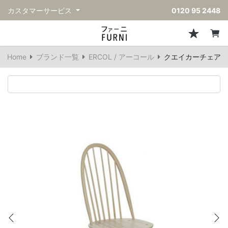
カスタマーサービス
0120 95 2448
ソファ
チェア
スツール・ベンチ
テーブル
収納
ライト・照明
アクセサリー
フレグランス
戻る
戻る
戻る
戻る
戻る
戻る
戻る
戻る
Home
ブランド一覧
ERCOL / アーコール
クエイカーチェア
すべてのソファ
すべてのチェア
すべてのスツール・ベンチ
すべてのテーブル
すべての収納
すべてのライト・照明
すべてのアクセサリー
すべてのフレグランス
一人掛けソファ
ダイニングチェア
スツール
ダイニングテーブル
キャビネット/チェスト
ペンダントライト
キッチンウェア
ディフューザー
二人掛けソファ
カウンターチェア
オットマン
カフェテーブル
シェルフ/ラック
フロアライト/スタンドライト
ダストボックス
キャンドル
三人掛けソファ
アクセントチェア
バースツール
ローテーブル
サイドボード
テーブルランプ
ベッドルームアクセサリー
コーナーソファ
ラウンジチェア
ベンチ
センターテーブル
本棚
デスクライト
オブジェ
ヴィンテージソファ
パーソナルチェア
アウトドアベンチ
サイドテーブル
ハンガーラック
ライトアクセサリー
ベース/ボウル
アウトドアソファ
アームチェア
コンソールテーブル
収納家具
ヴィンテージライト
クッション
Previous
Ne
ヴィンテージチェア
デスク
ウォールライト
テーブルウェア