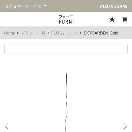
カスタマーサービス
0120 95 2448
ソファ
チェア
スツール・ベンチ
テーブル
収納
ライト・照明
アクセサリー
フレグランス
戻る
戻る
戻る
戻る
戻る
戻る
戻る
戻る
Home
ブランド一覧
FLOS / フロス
SKYGARDEN Gold
すべてのソファ
すべてのチェア
すべてのスツール・ベンチ
すべてのテーブル
すべての収納
すべてのライト・照明
すべてのアクセサリー
すべてのフレグランス
一人掛けソファ
ダイニングチェア
スツール
ダイニングテーブル
キャビネット/チェスト
ペンダントライト
キッチンウェア
ディフューザー
二人掛けソファ
カウンターチェア
オットマン
カフェテーブル
シェルフ/ラック
フロアライト/スタンドライト
ダストボックス
キャンドル
三人掛けソファ
アクセントチェア
バースツール
ローテーブル
サイドボード
テーブルランプ
ベッドルームアクセサリー
コーナーソファ
ラウンジチェア
ベンチ
センターテーブル
本棚
デスクライト
オブジェ
ヴィンテージソファ
パーソナルチェア
アウトドアベンチ
サイドテーブル
ハンガーラック
ライトアクセサリー
ベース/ボウル
アウトドアソファ
アームチェア
コンソールテーブル
収納家具
ヴィンテージライト
クッション
Previous
Ne
ヴィンテージチェア
デスク
ウォールライト
テーブルウェア