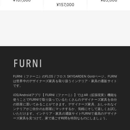
¥157,000
FURNI（ファーニ）のFLOS / フロス SKYGARDEN Goldページ。FURNI
は世界中のデザイナーズ家具を取り扱うインテリア・家具の通販サイト
です。
iOS/Androidアプリ【 FURNI（ファーニ）】ではAR（拡張現実）機能を
使うことでFURNIで取り扱っているたくさんのデザイナーズ家具を自分
の部屋に置いてみることができます。デザイナーズ家具、おしゃれなイ
ンテリアがご自分のお部屋にマッチするか、気軽にそして楽しくお試し
いただけます。インテリア・家具の通販サイトFURNIで最高のデザイナ
ーズ家具を見つけて、家で過ごす時間を特別なものにしましょう。