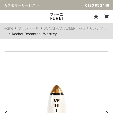
カスタマーサービス
0120 95 2448
ソファ
チェア
スツール・ベンチ
テーブル
収納
ライト・照明
アクセサリー
フレグランス
戻る
戻る
戻る
戻る
戻る
戻る
戻る
戻る
Home
ブランド一覧
JONATHAN ADLER / ジョナサンアドラ
すべてのソファ
すべてのチェア
すべてのスツール・ベンチ
すべてのテーブル
すべての収納
すべてのライト・照明
すべてのアクセサリー
すべてのフレグランス
ー
Rocket Decanter - Whiskey
一人掛けソファ
ダイニングチェア
スツール
ダイニングテーブル
キャビネット/チェスト
ペンダントライト
キッチンウェア
ディフューザー
二人掛けソファ
カウンターチェア
オットマン
カフェテーブル
シェルフ/ラック
フロアライト/スタンドライト
ダストボックス
キャンドル
三人掛けソファ
アクセントチェア
バースツール
ローテーブル
サイドボード
テーブルランプ
ベッドルームアクセサリー
コーナーソファ
ラウンジチェア
ベンチ
センターテーブル
本棚
デスクライト
オブジェ
ヴィンテージソファ
パーソナルチェア
アウトドアベンチ
サイドテーブル
ハンガーラック
ライトアクセサリー
ベース/ボウル
アウトドアソファ
アームチェア
コンソールテーブル
収納家具
ヴィンテージライト
クッション
ヴィンテージチェア
デスク
ウォールライト
テーブルウェア