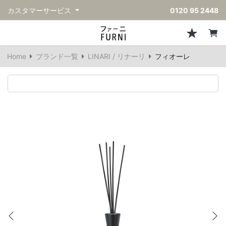
カスタマーサービス
0120 95 2448
ソファ
チェア
スツール・ベンチ
テーブル
収納
ライト・照明
アクセサリー
フレグランス
戻る
戻る
戻る
戻る
戻る
戻る
戻る
戻る
Home
ブランド一覧
LINARI / リナーリ
フィオーレ
すべてのソファ
すべてのチェア
すべてのスツール・ベンチ
すべてのテーブル
すべての収納
すべてのライト・照明
すべてのアクセサリー
すべてのフレグランス
一人掛けソファ
ダイニングチェア
スツール
ダイニングテーブル
キャビネット/チェスト
ペンダントライト
キッチンウェア
ディフューザー
二人掛けソファ
カウンターチェア
オットマン
カフェテーブル
シェルフ/ラック
フロアライト/スタンドライト
ダストボックス
キャンドル
三人掛けソファ
アクセントチェア
バースツール
ローテーブル
サイドボード
テーブルランプ
ベッドルームアクセサリー
コーナーソファ
ラウンジチェア
ベンチ
センターテーブル
本棚
デスクライト
オブジェ
ヴィンテージソファ
パーソナルチェア
アウトドアベンチ
サイドテーブル
ハンガーラック
ライトアクセサリー
ベース/ボウル
アウトドアソファ
アームチェア
コンソールテーブル
収納家具
ヴィンテージライト
クッション
Previous
Ne
ヴィンテージチェア
デスク
ウォールライト
テーブルウェア