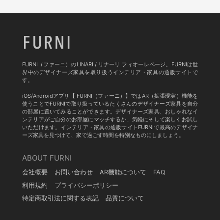
FURNI（ファーニ）のLINARI / リナーリ フィオーレページ。FURNIは世
界中のデザイナーズ家具を取り扱うインテリア・家具の通販サイトで
す。
iOS/Androidアプリ【 FURNI（ファーニ）】ではAR（拡張現実）機能を
使うことでFURNIで取り扱っているたくさんのデザイナーズ家具を自分
の部屋に置いてみることができます。デザイナーズ家具、おしゃれなイ
ンテリアがご自分のお部屋にマッチするか、気軽にそして楽しくお試し
いただけます。インテリア・家具の通販サイトFURNIで最高のデザイナ
ーズ家具を見つけて、家で過ごす時間を特別なものにしましょう。
ABOUT FURNI
会社概要
お問い合わせ
AR機能について
FAQ
利用規約
プライバシーポリシー
特定商取引法に関する表記
品質について