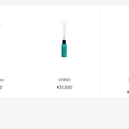
jes
ONNO
0
¥31,500