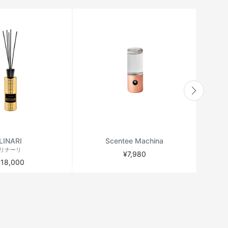
LINARI
Scentee Machina
リナーリ
¥7,980
¥18,000