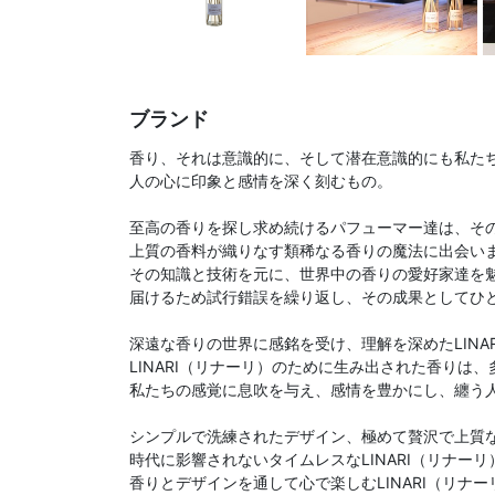
ブランド
香り、それは意識的に、そして潜在意識的にも私た
人の心に印象と感情を深く刻むもの。
至高の香りを探し求め続けるパフューマー達は、そ
上質の香料が織りなす類稀なる香りの魔法に出会い
その知識と技術を元に、世界中の香りの愛好家達を
届けるため試行錯誤を繰り返し、その成果としてひ
深遠な香りの世界に感銘を受け、理解を深めたLINA
LINARI（リナーリ）のために生み出された香りは
私たちの感覚に息吹を与え、感情を豊かにし、纏う
シンプルで洗練されたデザイン、極めて贅沢で上質
時代に影響されないタイムレスなLINARI（リナーリ
香りとデザインを通して心で楽しむLINARI（リナ