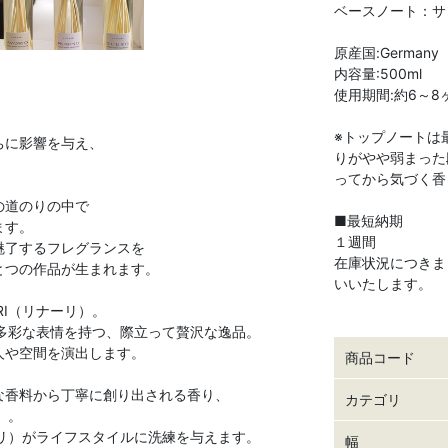
ベースノート：サ
原産国:Germany
内容量:500ml
使用期間:約6～8
※トップノートは
ちに影響を与え、
りがやや弱まった
ってから気づく香
の道のりの中で
■最短納期
ます。
１週間
魅了するフレグランスを
在庫状況につきま
とつの作品が生まれます。
いいたします。
RI（リナーリ）。
、多彩な表情を持つ、際立って贅沢な逸品。
人や空間を演出します。
商品コード
な香料から丁寧に創り出される香り、
カテゴリ
）。
ーリ）がライフスタイルに洗練を与えます。
幅