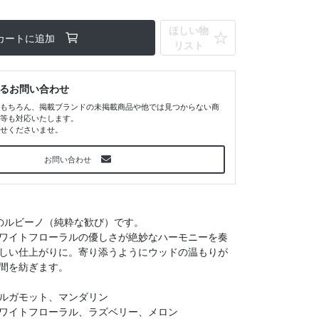
ほしい物
カートに追加
リスト
るお問い合わせ
もちろん、掲載ブランドの未掲載商品や他では見つからない商
等も対応いたします。
せくださいませ。
お問い合わせ
ーリのルビーノ（純粋な歓び）です。
ワイトフローラルの優しさが絶妙なハーモニーを奏
しい仕上がりに。寄り添うようにウッドの温もりが
間を紡ぎます。
ルガモット、マンダリン
ワイトフローラル、ラズベリー、メロン