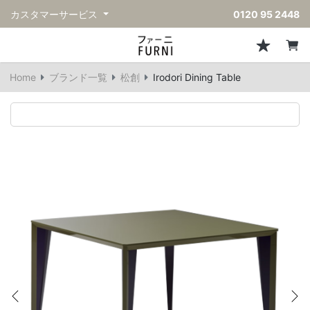
カスタマーサービス
0120 95 2448
ソファ
チェア
スツール・ベンチ
テーブル
収納
ライト・照明
アクセサリー
フレグランス
戻る
戻る
戻る
戻る
戻る
戻る
戻る
戻る
Home
ブランド一覧
松創
Irodori Dining Table
すべてのソファ
すべてのチェア
すべてのスツール・ベンチ
すべてのテーブル
すべての収納
すべてのライト・照明
すべてのアクセサリー
すべてのフレグランス
一人掛けソファ
ダイニングチェア
スツール
ダイニングテーブル
キャビネット/チェスト
ペンダントライト
キッチンウェア
ディフューザー
二人掛けソファ
カウンターチェア
オットマン
カフェテーブル
シェルフ/ラック
フロアライト/スタンドライト
ダストボックス
キャンドル
三人掛けソファ
アクセントチェア
バースツール
ローテーブル
サイドボード
テーブルランプ
ベッドルームアクセサリー
コーナーソファ
ラウンジチェア
ベンチ
センターテーブル
本棚
デスクライト
オブジェ
ヴィンテージソファ
パーソナルチェア
アウトドアベンチ
サイドテーブル
ハンガーラック
ライトアクセサリー
ベース/ボウル
アウトドアソファ
アームチェア
コンソールテーブル
収納家具
ヴィンテージライト
クッション
Previous
Ne
ヴィンテージチェア
デスク
ウォールライト
テーブルウェア