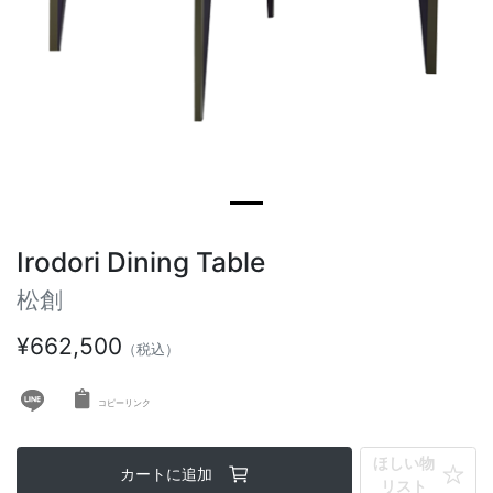
ヴィンテージテーブル
アウトドアライト
ステーショナリー
ラウンドテーブル
ミラー
アウトドアテーブル
アート
キッズ
Irodori Dining Table
松創
¥662,500
（税込）
コピーリンク
ほしい物
カートに追加
リスト