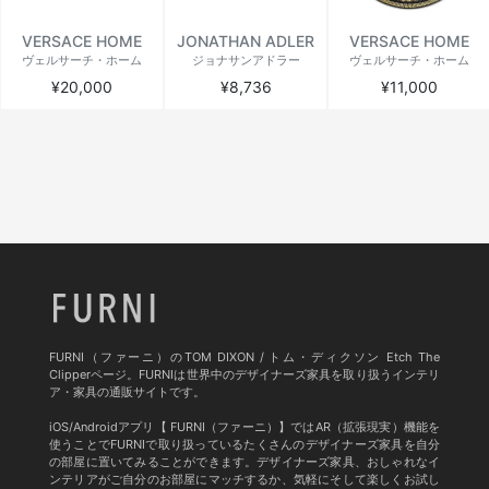
VERSACE HOME
JONATHAN ADLER
VERSACE HOME
ヴェルサーチ・ホーム
ジョナサンアドラー
ヴェルサーチ・ホーム
¥20,000
¥8,736
¥11,000
FURNI（ファーニ）のTOM DIXON / トム・ディクソン Etch The
Clipperページ。FURNIは世界中のデザイナーズ家具を取り扱うインテリ
ア・家具の通販サイトです。
iOS/Androidアプリ【 FURNI（ファーニ）】ではAR（拡張現実）機能を
使うことでFURNIで取り扱っているたくさんのデザイナーズ家具を自分
の部屋に置いてみることができます。デザイナーズ家具、おしゃれなイ
ンテリアがご自分のお部屋にマッチするか、気軽にそして楽しくお試し