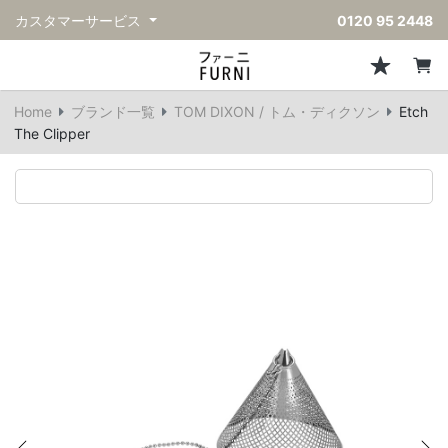
カスタマーサービス
0120 95 2448
ソファ
チェア
スツール・ベンチ
テーブル
収納
ライト・照明
アクセサリー
フレグランス
戻る
戻る
戻る
戻る
戻る
戻る
戻る
戻る
Home
ブランド一覧
TOM DIXON / トム・ディクソン
Etch
すべてのソファ
すべてのチェア
すべてのスツール・ベンチ
すべてのテーブル
すべての収納
すべてのライト・照明
すべてのアクセサリー
すべてのフレグランス
The Clipper
一人掛けソファ
ダイニングチェア
スツール
ダイニングテーブル
キャビネット/チェスト
ペンダントライト
キッチンウェア
ディフューザー
二人掛けソファ
カウンターチェア
オットマン
カフェテーブル
シェルフ/ラック
フロアライト/スタンドライト
ダストボックス
キャンドル
三人掛けソファ
アクセントチェア
バースツール
ローテーブル
サイドボード
テーブルランプ
ベッドルームアクセサリー
コーナーソファ
ラウンジチェア
ベンチ
センターテーブル
本棚
デスクライト
オブジェ
ヴィンテージソファ
パーソナルチェア
アウトドアベンチ
サイドテーブル
ハンガーラック
ライトアクセサリー
ベース/ボウル
アウトドアソファ
アームチェア
コンソールテーブル
収納家具
ヴィンテージライト
クッション
ヴィンテージチェア
デスク
ウォールライト
テーブルウェア