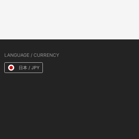
LANGUAGE / CURRENCY
日本 / JPY