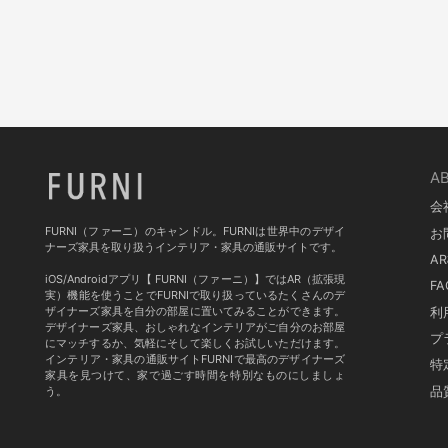
A
会
FURNI（ファーニ）のキャンドル。FURNIは世界中のデザイ
お
ナーズ家具を取り扱うインテリア・家具の通販サイトです。
A
iOS/Androidアプリ【 FURNI（ファーニ）】ではAR（拡張現
FA
実）機能を使うことでFURNIで取り扱っているたくさんのデ
ザイナーズ家具を自分の部屋に置いてみることができます。
利
デザイナーズ家具、おしゃれなインテリアがご自分のお部屋
プ
にマッチするか、気軽にそして楽しくお試しいただけます。
インテリア・家具の通販サイトFURNIで最高のデザイナーズ
特
家具を見つけて、家で過ごす時間を特別なものにしましょ
品
う。