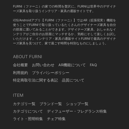
FURNI（ファーニ）の家での時間を贅沢に。FURNIは世界中のデザイナ
ーズ家具を取り扱うインテリア・家具の通販サイトです。
iOS/Androidアプリ【 FURNI（ファーニ）】ではAR（拡張現実）機能を
使うことでFURNIで取り扱っているたくさんのデザイナーズ家具を自分
の部屋に置いてみることができます。デザイナーズ家具、おしゃれなイ
ンテリアがご自分のお部屋にマッチするか、気軽にそして楽しくお試し
いただけます。インテリア・家具の通販サイトFURNIで最高のデザイナ
ーズ家具を見つけて、家で過ごす時間を特別なものにしましょう。
ABOUT FURNI
会社概要
お問い合わせ
AR機能について
FAQ
利用規約
プライバシーポリシー
特定商取引法に関する表記
品質について
ITEM
カテゴリ一覧
ブランド一覧
ショップ一覧
カテゴリについて
ディフューザー・フレグランス特集
ライト・照明特集
チェア特集