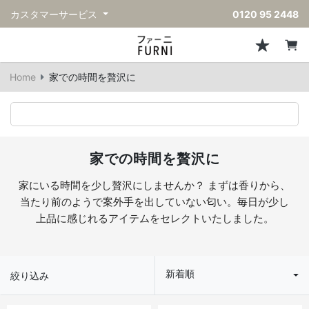
カスタマーサービス
0120 95 2448
ソファ
チェア
スツール・ベンチ
テーブル
収納
ライト・照明
アクセサリー
フレグランス
戻る
戻る
戻る
戻る
戻る
戻る
戻る
戻る
Home
家での時間を贅沢に
すべてのソファ
すべてのチェア
すべてのスツール・ベンチ
すべてのテーブル
すべての収納
すべてのライト・照明
すべてのアクセサリー
すべてのフレグランス
一人掛けソファ
ダイニングチェア
スツール
ダイニングテーブル
キャビネット/チェスト
ペンダントライト
キッチンウェア
ディフューザー
二人掛けソファ
カウンターチェア
オットマン
カフェテーブル
シェルフ/ラック
フロアライト/スタンドライト
ダストボックス
キャンドル
家での時間を贅沢に
三人掛けソファ
アクセントチェア
バースツール
ローテーブル
サイドボード
テーブルランプ
ベッドルームアクセサリー
家にいる時間を少し贅沢にしませんか？ まずは香りから、
当たり前のようで案外手を出していない匂い。毎日が少し
コーナーソファ
ラウンジチェア
ベンチ
センターテーブル
本棚
デスクライト
オブジェ
上品に感じれるアイテムをセレクトいたしました。
ヴィンテージソファ
パーソナルチェア
アウトドアベンチ
サイドテーブル
ハンガーラック
ライトアクセサリー
ベース/ボウル
新着順
アウトドアソファ
アームチェア
コンソールテーブル
収納家具
ヴィンテージライト
クッション
絞り込み
ヴィンテージチェア
デスク
ウォールライト
テーブルウェア