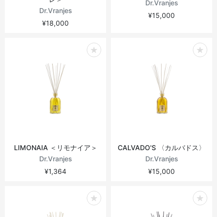
Dr.Vranjes
Dr.Vranjes
¥15,000
¥18,000
LIMONAIA ＜リモナイア＞
CALVADO'S 〈カルバドス〉
Dr.Vranjes
Dr.Vranjes
¥1,364
¥15,000