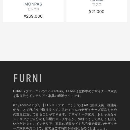
MONPAS
マジス
モンパス
¥21,000
¥269,000
FURNI（ファーニ）のmid-century。FURNIは世界中のデザイナーズ家具
を取り扱うインテリア・家具の通販サイトです。
iOS/Androidアプリ【 FURNI（ファーニ）】ではAR（拡張現実）機能を
使うことでFURNIで取り扱っているたくさんのデザイナーズ家具を自分
の部屋に置いてみることができます。デザイナーズ家具、おしゃれなイ
ンテリアがご自分のお部屋にマッチするか、気軽にそして楽しくお試し
いただけます。インテリア・家具の通販サイトFURNIで最高のデザイナ
ーズ家具を見つけて、家で過ごす時間を特別なものにしましょう。