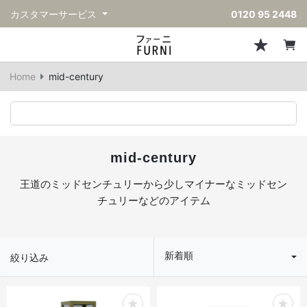
カスタマーサービス
0120 95 2448
ソファ
チェア
スツール・ベンチ
テーブル
収納
ライト・照明
アクセサリー
フレグランス
戻る
戻る
戻る
戻る
戻る
戻る
戻る
戻る
Home
mid-century
すべてのソファ
すべてのチェア
すべてのスツール・ベンチ
すべてのテーブル
すべての収納
すべてのライト・照明
すべてのアクセサリー
すべてのフレグランス
一人掛けソファ
ダイニングチェア
スツール
ダイニングテーブル
キャビネット/チェスト
ペンダントライト
キッチンウェア
ディフューザー
二人掛けソファ
カウンターチェア
オットマン
カフェテーブル
シェルフ/ラック
フロアライト/スタンドライト
ダストボックス
キャンドル
mid-century
三人掛けソファ
アクセントチェア
バースツール
ローテーブル
サイドボード
テーブルランプ
ベッドルームアクセサリー
王道のミッドセンチュリーから少しマイナーなミッドセン
チュリーなどのアイテム
コーナーソファ
ラウンジチェア
ベンチ
センターテーブル
本棚
デスクライト
オブジェ
ヴィンテージソファ
パーソナルチェア
アウトドアベンチ
サイドテーブル
ハンガーラック
ライトアクセサリー
ベース/ボウル
新着順
絞り込み
アウトドアソファ
アームチェア
コンソールテーブル
収納家具
ヴィンテージライト
クッション
ヴィンテージチェア
デスク
ウォールライト
テーブルウェア