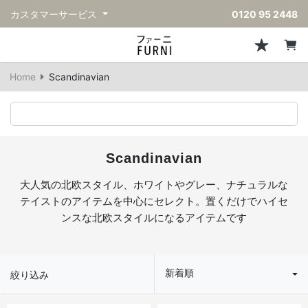
カスタマーサービス
0120 95 2448
ソファ
チェア
スツール・ベンチ
テーブル
収納
ライト・照明
アクセサリー
フレグランス
戻る
戻る
戻る
戻る
戻る
戻る
戻る
戻る
Home
Scandinavian
すべてのソファ
すべてのチェア
すべてのスツール・ベンチ
すべてのテーブル
すべての収納
すべてのライト・照明
すべてのアクセサリー
すべてのフレグランス
一人掛けソファ
ダイニングチェア
スツール
ダイニングテーブル
キャビネット/チェスト
ペンダントライト
キッチンウェア
ディフューザー
二人掛けソファ
カウンターチェア
オットマン
カフェテーブル
シェルフ/ラック
フロアライト/スタンドライト
ダストボックス
キャンドル
Scandinavian
三人掛けソファ
アクセントチェア
バースツール
ローテーブル
サイドボード
テーブルランプ
ベッドルームアクセサリー
大人気の北欧スタイル、ホワイトやグレー、ナチュラルな
テイストのアイテムを中心にセレクト。置くだけでハイセ
コーナーソファ
ラウンジチェア
ベンチ
センターテーブル
本棚
デスクライト
オブジェ
ンスな北欧スタイルになるアイテムです
ヴィンテージソファ
パーソナルチェア
アウトドアベンチ
サイドテーブル
ハンガーラック
ライトアクセサリー
ベース/ボウル
新着順
アウトドアソファ
アームチェア
コンソールテーブル
収納家具
ヴィンテージライト
クッション
絞り込み
ヴィンテージチェア
デスク
ウォールライト
テーブルウェア