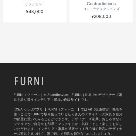
Contradictions
リッチモンド
コントラディクションズ
¥48,000
¥208,000
FURNI（ファーニ）のScandinavian。FURNIは世界中のデザイナーズ家
具を取り扱うインテリア・家具の通販サイトです。
iOS/Androidアプリ【 FURNI（ファーニ）】ではAR（拡張現実）機能を
使うことでFURNIで取り扱っているたくさんのデザイナーズ家具を自分
の部屋に置いてみることができます。デザイナーズ家具、おしゃれなイ
ンテリアがご自分のお部屋にマッチするか、気軽にそして楽しくお試し
いただけます。インテリア・家具の通販サイトFURNIで最高のデザイナ
ーズ家具を見つけて、家で過ごす時間を特別なものにしましょう。