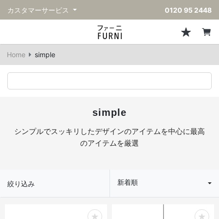
カスタマーサービス
0120 95 2448
ソファ
チェア
スツール・ベンチ
テーブル
収納
ライト・照明
アクセサリー
フレグランス
戻る
戻る
戻る
戻る
戻る
戻る
戻る
戻る
Home
simple
すべてのソファ
すべてのチェア
すべてのスツール・ベンチ
すべてのテーブル
すべての収納
すべてのライト・照明
すべてのアクセサリー
すべてのフレグランス
一人掛けソファ
ダイニングチェア
スツール
ダイニングテーブル
キャビネット/チェスト
ペンダントライト
キッチンウェア
ディフューザー
二人掛けソファ
カウンターチェア
オットマン
カフェテーブル
シェルフ/ラック
フロアライト/スタンドライト
ダストボックス
キャンドル
simple
三人掛けソファ
アクセントチェア
バースツール
ローテーブル
サイドボード
テーブルランプ
ベッドルームアクセサリー
シンプルでスッキリしたデザインのアイテムを中心に最高
のアイテムを厳選
コーナーソファ
ラウンジチェア
ベンチ
センターテーブル
本棚
デスクライト
オブジェ
ヴィンテージソファ
パーソナルチェア
アウトドアベンチ
サイドテーブル
ハンガーラック
ライトアクセサリー
ベース/ボウル
新着順
絞り込み
アウトドアソファ
アームチェア
コンソールテーブル
収納家具
ヴィンテージライト
クッション
ヴィンテージチェア
デスク
ウォールライト
テーブルウェア