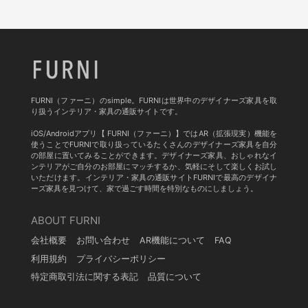
FURNI（ファーニ）のsimple。FURNIは世界中のデザイナーズ家具を取
り扱うインテリア・家具の通販サイトです。
iOS/Androidアプリ【 FURNI（ファーニ）】ではAR（拡張現実）機能を
使うことでFURNIで取り扱っているたくさんのデザイナーズ家具を自分
の部屋に置いてみることができます。デザイナーズ家具、おしゃれなイ
ンテリアがご自分のお部屋にマッチするか、気軽にそして楽しくお試し
いただけます。インテリア・家具の通販サイトFURNIで最高のデザイナ
ーズ家具を見つけて、家で過ごす時間を特別なものにしましょう。
ABOUT FURNI
会社概要
お問い合わせ
AR機能について
FAQ
利用規約
プライバシーポリシー
特定商取引法に関する表記
品質について